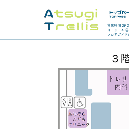
営業時間 2F 
1F・3F・4
​フロアガイ
３