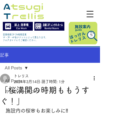
営業時間 2F 24時間営業
1F・3F・4F各テナントによって異なります。
​フロアガイドにてご確認ください。
記事
All Posts
トレリス
All Posts
2024年3月14日
読了時間: 1分
「桜満開の時期ももうす
カークリーニング
ぐ！」
施設内の桜🌸もお楽しみに‼️