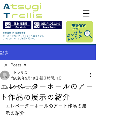
営業時間 2F 24時間営業
1F・3F・4F各テナントによって異なります。
​フロアガイドにてご確認ください。
記事
All Posts
トレリス
All Posts
2023年9月19日
読了時間: 1分
エレベーターホールのアー
カークリーニング
ト作品の展示の紹介
エレベーターホールのアート作品の展
示の紹介