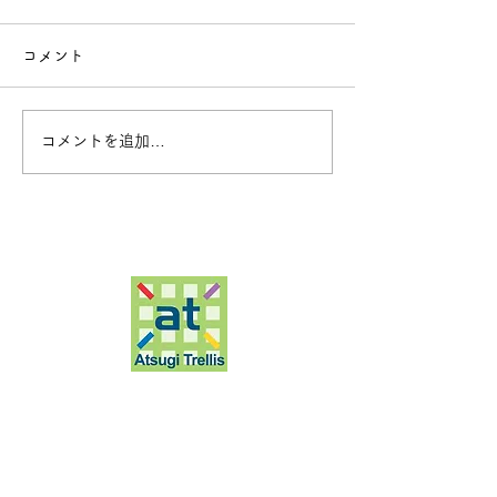
コメント
コメントを追加…
クレープ体験教室開
アツギトレリス
催のご案内
電スタート
厚木市戸室5-31-1
ホーム
​ニュース・イベント
フロアガイド
店舗ガイド