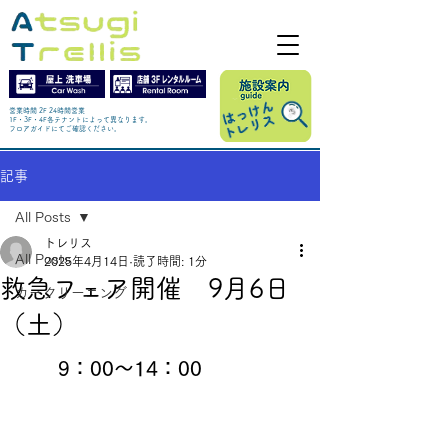
営業時間 2F 24時間営業
1F・3F・4F各テナントによって異なります。
​フロアガイドにてご確認ください。
記事
All Posts
トレリス
All Posts
2025年4月14日
読了時間: 1分
救急フェア開催 9月6日
カークリーニング
（土）
9：00～14：00