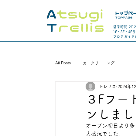
営業時間 2F 
1F・3F・4
​フロアガイ
All Posts
カークリーニング
トレリス
2024年1
３Fフー
ンしまし
オープン初日より多
大盛況でした。