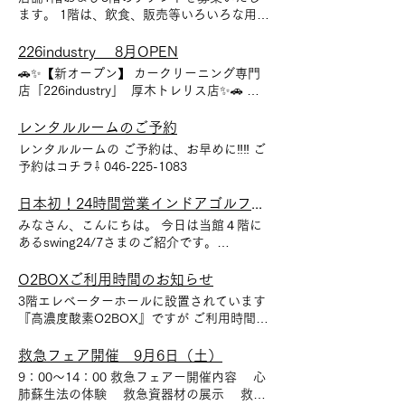
ます。 1階は、飲食、販売等いろいろな用途
でご利用が可能です。 3階は、様々なテナン
ト様のご希望に合わせることができます。
226industry 8月OPEN
連絡先 東京リアルエステート 046-225-
🚗✨【新オープン】 カークリーニング専門
1083
店「226industry」 厚木トレリス店✨🚗 あ
なたの愛車、プロの技でお買い物の間にピカ
ピカに！ 🔧 サービス内容 ✅ 手洗い洗車（約
レンタルルームのご予約
30分） お買い物の合間にサッと完了！ ✅ 室
レンタルルームの ご予約は、お早めに‼️‼️ ご
内クリーニング(約60分〜90分) ホコリ・砂
予約はコチラ⇩ 046-225-1083
利・ペットの毛・を徹底除去！布シート／レ
ザーシート／チャイルドシー ト 対応 ✅ コー
日本初！24時間営業インドアゴルフ練習場
ティング ツヤと防汚、撥水効果！数か月間
みなさん、こんにちは。 今日は当館４階に
の保護効果。 ✅ タイヤ＆ホイール洗浄 ブレ
あるswing24/7さまのご紹介です。
ーキダスト・泥汚れをしっかり落とします！
swing24/7は何と日本初24時間365日営業の
✅磨き 洗車では落ちないシミ、汚れ、キズ
インドアゴルフ練習場です。 スマホで簡単
O2BOXご利用時間のお知らせ
軽減！ 🕒 営業時間・受付場所 営業時間：
予約、セキュリティカードで入店OK。 レン
10:00〜20:00 受付：厚木トレリス 立体駐車
3階エレベーターホールに設置されています
タルシューズ・クラブ完備で気軽に練習。定
場1F 📞 ご予約・お問い合わせ： 090-
『高濃度酸素O2BOX』ですが ご利用時間は
額でリーズナブルな料金。 自分のフォーム
3509₋8369 📱 Instagram：226industry HP：
朝9時より夜の20時(20時半終了)となってお
分析も出来てゴルフ愛好者にとって理想の練
Home | 226industry
ります。 高濃度の酸素によって短い時間で
救急フェア開催 9月6日（土）
習スポットです。 忙しい現代人に最適な、
効果的な睡眠の質の改善が期待され 且つ、
9：00～14：00 救急フェアー開催内容 心
自由で便利なゴルフ空間となっています。
通常睡眠の約1/3で同様の休息、そしてリラ
肺蘇生法の体験 救急資器材の展示 救急
24時間営業はゴルフ好きの方にはとても魅
ックス効果も感じらます。 是非、その効果