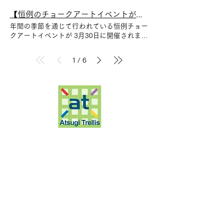
車の展示 救急服の着装体験 ミニ消防車
力的な練習場ですよね。 レンタルも充実し
をお試し下さい。
の乗車体験 問い合わせ先 厚木市消防本
【恒例のチョークアートイベントが開催されました】
ているので、手ぶらでも行けちゃう。 そん
部 救急救命課 046-223-9365
な空間で楽しく、自分のペースで練習してみ
年間の季節を通じて行われている恒例チョー
ませんか？ 体験も随時受付中！ 詳しくはホ
クアートイベントが 3月30日に開催されまし
ームページを覗いて見て下さい。 ↓
た。 春休み真っ只中のちょうど桜が見頃に
https://swing24.co.jp/
咲いたタイミングだったことも あってかい
1
6
/
つもよりは参加者が少なめでしたが、それで
もきっちりと 参加型巨大アートもか完成し
１階ディスプレイコーナーを彩っています。
今回の路上アートも見事な作品をプロアーテ
ィスト達が描き 消えていってしまうのが勿
体ないくらいです。 次回は毎年爆発的な人
気企画【夏休み自由課題ワークショップ】
を７月または８月に予定しています。 ご期
厚木市戸室5-31-1
待下さい！
ホーム
​ニュース・イベント
フロアガイド
店舗ガイド
アクセス
​
はっけんトレリス
会社案内