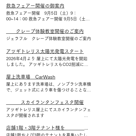
救急フェアー開催の御案内
救急フェアー開催 9月5日（土）9：
00~14：00 救急フェアー開催 9月5日（土）
9：00~14：00 アツギトレリス中庭にて
クレープ体験教室開催のご案内
ジェラフル クレープ体験教室開催のご案内
アツギトレリス太陽光発電スタート
2026年4月より 屋上にて太陽光発電を開始
しました。 アツギトレリスもCO2削減に貢
献しています。 アツギトレリス太陽光発電
開始
屋上洗車場 CarWash
屋上にあります洗車場は、ノンブラシ洗車機
で、ジェット式により車を傷つけることな
く、洗車が可能です。 またスプレー式の洗
車機もあり手洗いでの洗車が可能です。
スカイランタンフェスタ開催
アツギトレリス屋上にてスカイランタンフェ
スタが開催されます 日
時 3月29日（日） 雨天時3月30日（月）
店舗1階・3階テナント様を 募集いたします
店舗1階および3階のテナントを募集いたし